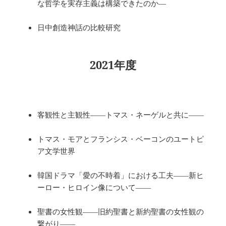
な哲学を実存主義は構築できたのか―
日中創造神話の比較研究
2021年度
客観性と主観性――トマス・ネーゲルと共に――
トマス・モアとフランシス・ベーコンのユートピ
ア文学世界
韓国ドラマ「愛の不時着」における工夫――新ヒ
ーロー・ヒロイン像について――
聖書の女性観――旧約聖書と新約聖書の女性観の
繋がり――