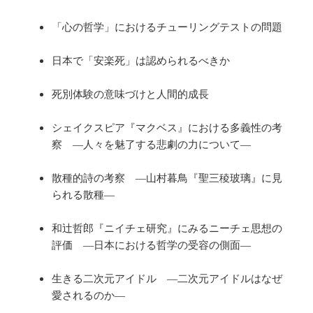
「心の哲学」におけるチューリングテストの問題
日本で「安楽死」は認められるべきか
死別体験の意味づけと人間的成長
シェイクスピア『マクベス』における多義性の考
察 ―人々を魅了する悲劇の力について―
散種的詩の考察 ―山村暮鳥『聖三稜玻璃』に見
られる散種―
和辻哲郎『ニイチェ研究』にみるニーチェ思想の
評価 ―日本における哲学の受容の側面―
生きる二次元アイドル ―二次元アイドルはなぜ
愛されるのか―