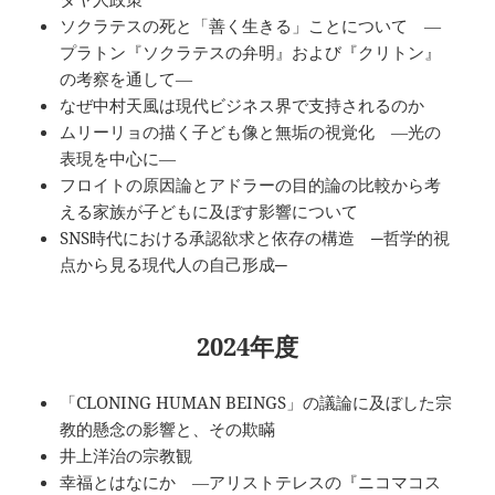
ソクラテスの死と「善く生きる」ことについて ―
プラトン『ソクラテスの弁明』および『クリトン』
の考察を通して―
なぜ中村天風は現代ビジネス界で支持されるのか
ムリーリョの描く子ども像と無垢の視覚化 ―光の
表現を中心に―
フロイトの原因論とアドラーの目的論の比較から考
える家族が子どもに及ぼす影響について
SNS時代における承認欲求と依存の構造 ─哲学的視
点から見る現代人の自己形成─
2024年度
「CLONING HUMAN BEINGS」の議論に及ぼした宗
教的懸念の影響と、その欺瞞
井上洋治の宗教観
幸福とはなにか ―アリストテレスの『ニコマコス