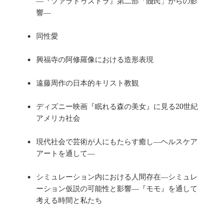
―『ツァラトゥストラ』第二部「賤民」からの影
響―
同性愛
興福寺の阿修羅像における造形表現
遠藤周作の日本的キリスト教観
ディズニー映画『眠れる森の美女』に見る20世紀
アメリカ社会
現代社会で芸術が人にもたらす癒し―ヘルスケア
アートを通して―
シミュレーション内における人間存在―シミュレ
ーション仮説の可能性と影響―『モモ』を通して
考える時間と私たち