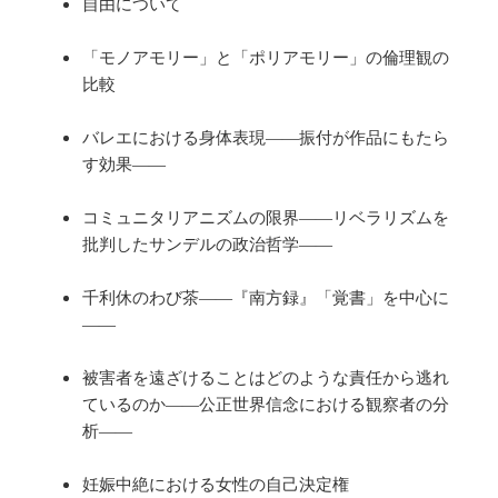
自由について
「モノアモリー」と「ポリアモリー」の倫理観の
比較
バレエにおける身体表現――振付が作品にもたら
す効果――
コミュニタリアニズムの限界――リベラリズムを
批判したサンデルの政治哲学――
千利休のわび茶――『南方録』「覚書」を中心に
――
被害者を遠ざけることはどのような責任から逃れ
ているのか――公正世界信念における観察者の分
析――
妊娠中絶における女性の自己決定権