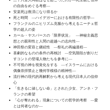
の自由をめぐる考察―
安楽死は救済になり得るか
死と時間 ―ハイデガーにおける有限性の哲学―
フランクルのニヒリズム克服から考えるニーチェ哲
学の超人の姿
カール・ヤスパースの「限界状況」 ―神秘主義思
想との親和性と人間の超越への志向性―
神田祭の変容と継続性 ―祭礼の再編過程―
喜劇的なものの条件の再検討 ―空気階段が創りだ
すコントの登場人物たちを参考に―
不可視の神を視覚化をする ―イスラームにおける
偶像崇拝禁止と幾何学模様の精神性―
流行神の現代的再解釈から考える現代日本人の信仰
心
「生きるに値しない命」とされた少女、アンネ・フ
ランクの希望
「心が奪われる」現象についての哲学的考察 ―愛
とは何者なのか―