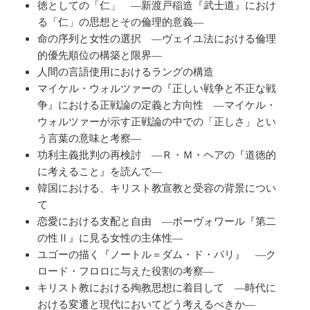
徳としての「仁」 ―新渡戸稲造『武士道』におけ
る「仁」の思想とその倫理的意義―
命の序列と女性の選択 ―ヴェイユ法における倫理
的優先順位の構築と限界―
人間の言語使用におけるラングの構造
マイケル・ウォルツァーの『正しい戦争と不正な戦
争』における正戦論の定義と方向性 ―マイケル・
ウォルツァーが示す正戦論の中での「正しさ」とい
う言葉の意味と考察―
功利主義批判の再検討 ―Ｒ・Ｍ・ヘアの『道徳的
に考えること』を読んで―
韓国における、キリスト教宣教と受容の背景につい
て
恋愛における支配と自由 ―ボーヴォワール『第二
の性Ⅱ』に見る女性の主体性―
ユゴーの描く『ノートル＝ダム・ド・パリ』 ―ク
ロード・フロロに与えた役割の考察―
キリスト教における殉教思想に着目して ―時代に
おける変遷と現代においてどう考えるべきか―