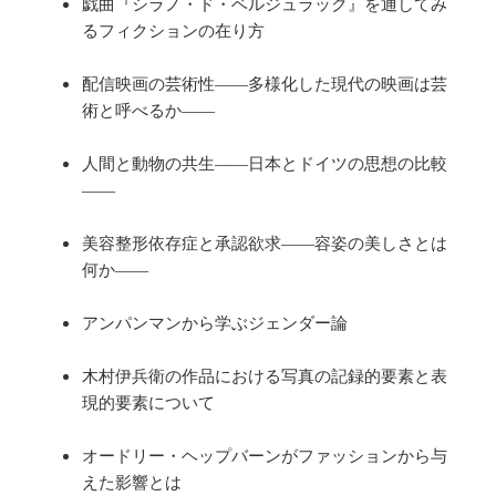
戯曲『シラノ・ド・ベルジュラック』を通してみ
るフィクションの在り方
配信映画の芸術性――多様化した現代の映画は芸
術と呼べるか――
人間と動物の共生――日本とドイツの思想の比較
――
美容整形依存症と承認欲求――容姿の美しさとは
何か――
アンパンマンから学ぶジェンダー論
木村伊兵衛の作品における写真の記録的要素と表
現的要素について
オードリー・ヘップバーンがファッションから与
えた影響とは