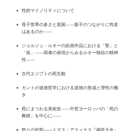
性的マイノリティについて
母子世帯の多さと貧困――親子のつながりに性差
はあるのか――
ジョルジュ・ルオーの絵画作品における「聖」と
「俗」――両者の表現からみるルオー独自の精神
性――
古代エジプトの死生観
カントの道徳哲学における道徳の形成と理性の働
き
死にまつわる美術史――中世ヨーロッパの「死の
舞踏」を中心に――
怒りの役割――トマス・アクィナス『神学大全』