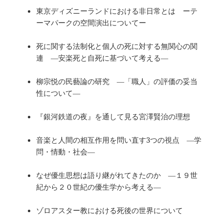
東京ディズニーランドにおける非日常とは ーテ
ーマパークの空間演出についてー
死に関する法制化と個人の死に対する無関心の関
連 ―安楽死と自死に基づいて考える―
柳宗悦の民藝論の研究 ―「職人」の評価の妥当
性について―
『銀河鉄道の夜』を通して見る宮澤賢治の理想
音楽と人間の相互作用を問い直す3つの視点 ―学
問・情動・社会―
なぜ優生思想は語り継がれてきたのか ―１９世
紀から２０世紀の優生学から考える―
ゾロアスター教における死後の世界について