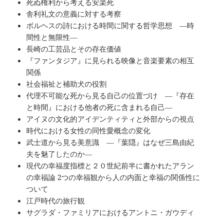
死ぬ権利から考える安楽死
舎利礼文の意義に対する考察
ボルヘスの詩における時間に関する哲学思想 ―時
間性と無限性―
長崎の工芸品とその存在価値
『ファンタジア』に見られる映像と音楽要素の相互
関係
社会福祉と補助犬の役割
代理不可能な死から見る自己の位置づけ ―『存在
と時間』における他者の死に含まれる自己―
アイヌの文化的アイデンティティと外部からの視点
時代における女性の同性愛概念の変化
武士道から見る美意識 ―『葉隠』はなぜ三島由紀
夫を魅了したのか―
現代の幸福度指標と２０世紀前半に書かれたアラン
の幸福論 2つの幸福観から人の内面と幸福の関係性に
ついて
江戸時代の旅行観
サグラダ・ファミリアにおけるアントニ・ガウディ