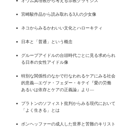
オウム真理教から考える宗教クライシス
宮崎駿作品から読み取れる3人の少女像
ネコからみるかわいい文化とハローキティ
日本と「普通」という概念
グループアイドルの台頭時代ごとに見る求められ
る日本の女性アイドル像
特別な関係性のなかで行なわれるケアにみる社会
的意義―エヴァ・フェダー・キテイ『愛の労働
あるいは依存とケアの正義論』より―
プラトンのソフィスト批判からみる現代において
「よく生きる」とは
ボンヘッファーの成人した世界と苦難のキリスト