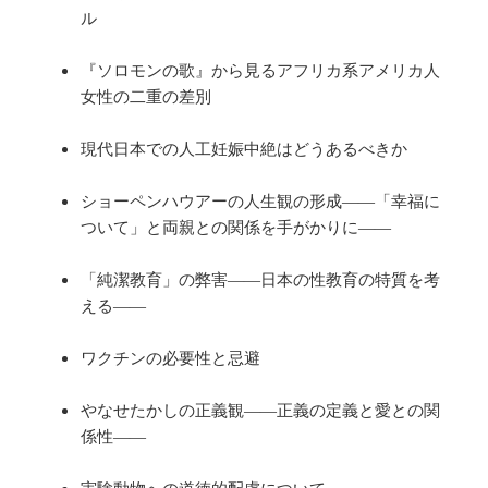
ル
『ソロモンの歌』から見るアフリカ系アメリカ人
女性の二重の差別
現代日本での人工妊娠中絶はどうあるべきか
ショーペンハウアーの人生観の形成――「幸福に
ついて」と両親との関係を手がかりに――
「純潔教育」の弊害――日本の性教育の特質を考
える――
ワクチンの必要性と忌避
やなせたかしの正義観――正義の定義と愛との関
係性――