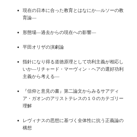
現在の日本に合った教育とはなにか―ルソーの教
育論―
形態場―過去からの現在への影響―
平田オリザの演劇論
指針になり得る道徳原理として功利主義が相応し
いか―リチャード・マーヴィン・ヘアの選好功利
主義から考える―
『信仰と意見の書』第二論文からみるサアディ
ア・ガオンのアリストテレスの１０のカテゴリー
理解
レヴィナスの思想に基づく全体性に抗う正義論の
構想