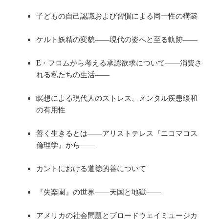
子どもの自己認識および習慣による同一性の構築
ケルト妖精の変貌――現代の姿へと至る軌跡――
E・フロムから考える承認欲求について――消費さ
れる私たちの生活――
瞑想による現代人のストレス、メンタル疾患緩和
の有用性
善く生きるとは――アリストテレス『ニコマコス
倫理学』から――
カントにおける道徳的善について
『失楽園』の世界――天国と地獄――
アメリカの社会問題とブロードウェイミュージカ