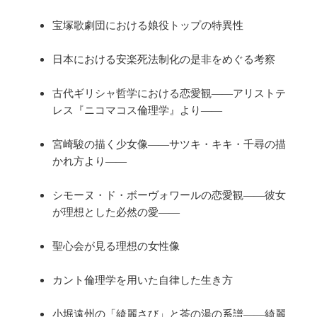
宝塚歌劇団における娘役トップの特異性
日本における安楽死法制化の是非をめぐる考察
古代ギリシャ哲学における恋愛観――アリストテ
レス『ニコマコス倫理学』より――
宮崎駿の描く少女像――サツキ・キキ・千尋の描
かれ方より――
シモーヌ・ド・ボーヴォワールの恋愛観――彼女
が理想とした必然の愛――
聖心会が見る理想の女性像
カント倫理学を用いた自律した生き方
小堀遠州の「綺麗さび」と茶の湯の系譜――綺麗