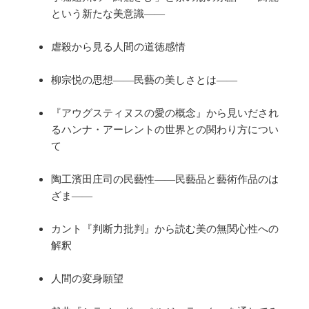
という新たな美意識――
虐殺から見る人間の道徳感情
柳宗悦の思想――民藝の美しさとは――
『アウグスティヌスの愛の概念』から見いだされ
るハンナ・アーレントの世界との関わり方につい
て
陶工濱田庄司の民藝性――民藝品と藝術作品のは
ざま――
カント『判断力批判』から読む美の無関心性への
解釈
人間の変身願望