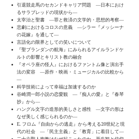
引退競走馬のセカンドキャリア問題 ―日本におけ
るサラブレッドの現状から―
太宰治と聖書 ―罪と救済の文学的・思想的考察―
悲劇におけるコロスの意義 ―シラー『メッシーナ
の花嫁』を通して―
言語化の限界としての笑いについて
『聖ブランダンの航海』にみられるアイルランドケ
ルトの影響とキリスト教の融合
『オペラ座の怪人』におけるファントム像と演出手
法の変容 ―原作・映画・ミュージカルの比較から
―
科学技術によって幸福は加速するのか
谷崎潤一郎小説の恋愛観 ―『痴人の愛』と『春琴
抄』から―
ハングル文字の造形的美しさと感性 ―文字の形は
なぜ美しく感じられるのか―
E. フロム『自由からの逃走』から考える20世紀と現
代の社会 ―「民主主義」と「教育」に着目して―
二十六聖人殉教はなぜ起こったのか―死生観と信仰