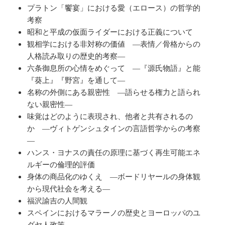
プラトン「饗宴」における愛（エロース）の哲学的
考察
昭和と平成の仮面ライダーにおける正義について
観相学における非対称の価値 ―表情／骨格からの
人格読み取りの歴史的考察―
六条御息所の心情をめぐって ―『源氏物語』と能
『葵上』『野宮』を通して―
名称の外側にある親密性 ―語らせる権力と語られ
ない親密性―
味覚はどのように表現され、他者と共有されるの
か ―ヴィトゲンシュタインの言語哲学からの考察
―
ハンス・ヨナスの責任の原理に基づく再生可能エネ
ルギーの倫理的評価
身体の商品化のゆくえ ―ボードリヤールの身体観
から現代社会を考える―
福沢諭吉の人間観
スペインにおけるマラーノの歴史とヨーロッパのユ
ダヤ人政策