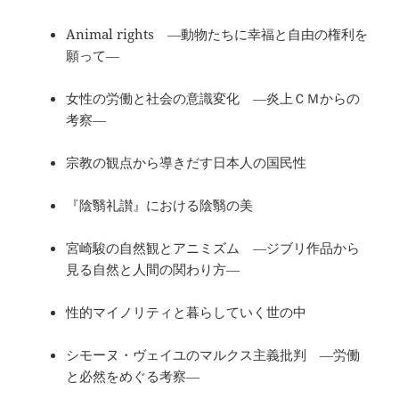
Animal rights ―動物たちに幸福と自由の権利を
願って―
女性の労働と社会の意識変化 ―炎上ＣＭからの
考察―
宗教の観点から導きだす日本人の国民性
『陰翳礼讃』における陰翳の美
宮崎駿の自然観とアニミズム ―ジブリ作品から
見る自然と人間の関わり方―
性的マイノリティと暮らしていく世の中
シモーヌ・ヴェイユのマルクス主義批判 ―労働
と必然をめぐる考察―