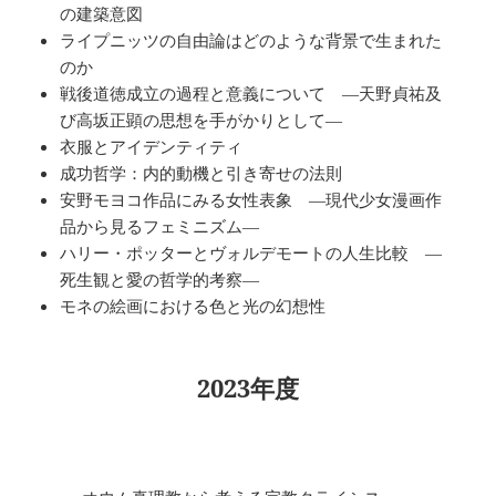
の建築意図
ライプニッツの自由論はどのような背景で生まれた
のか
戦後道徳成立の過程と意義について ―天野貞祐及
び高坂正顕の思想を手がかりとして―
衣服とアイデンティティ
成功哲学：内的動機と引き寄せの法則
安野モヨコ作品にみる女性表象 ―現代少女漫画作
品から見るフェミニズム―
ハリー・ポッターとヴォルデモートの人生比較 ―
死生観と愛の哲学的考察―
モネの絵画における色と光の幻想性
2023年度