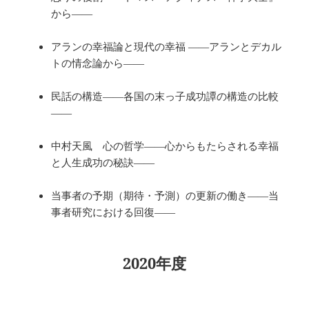
から――
アランの幸福論と現代の幸福 ――アランとデカル
トの情念論から――
民話の構造――各国の末っ子成功譚の構造の比較
――
中村天風 心の哲学――心からもたらされる幸福
と人生成功の秘訣――
当事者の予期（期待・予測）の更新の働き――当
事者研究における回復――
2020年度