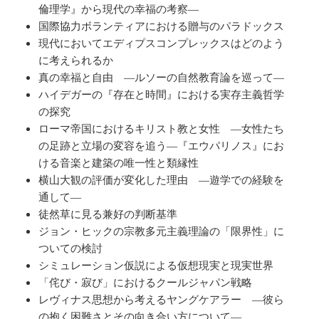
倫理学』から現代の幸福の考察―
国際協力ボランティアにおける贈与のパラドックス
現代においてエディプスコンプレックスはどのよう
に考えられるか
真の幸福と自由 ―ルソーの自然教育論を巡って―
ハイデガーの『存在と時間』における実存主義哲学
の探究
ローマ帝国におけるキリスト教と女性 ―女性たち
の足跡と立場の変容を追う―『エウパリノス』にお
ける音楽と建築の唯一性と類縁性
横山大観の評価が変化した理由 ―遊学での経験を
通して―
徒然草に見る兼好の判断基準
ジョン・ヒックの宗教多元主義理論の「限界性」に
ついての検討
シミュレーション仮説による仮想現実と現実世界
「侘び・寂び」におけるクールジャパン戦略
レヴィナス思想から考えるヤングケアラー ―彼ら
の抱く困難さとその向き合い方について―