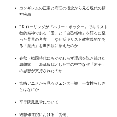
カンギレムの正常と病理の概念から見る現代の精
神疾患
J.K.ローリングが『ハリー・ポッター』でキリスト
教的精神である「愛」と「自己犠牲」を語るに至
った背景の考察 ―なぜ反キリスト教主義的であ
る「魔法」を世界観に据えたのか―
春秋・戦国時代にもかかわらず理想を説き続けた
思想家 ―混乱殺伐とした世の中でなぜ「孟子」
の思想が支持されたのか―
宮崎アニメから見るジェンダー観 ―女性らしさ
とはなにか―
平等院鳳凰堂について
観想修道院における「労働」