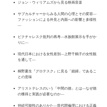
ジョン・ウィリアムズから見る映画音楽
サブカルチャーからみる人間の心理とその変容―
ファッションによる外見と内面への影響と多様性
―
ピクチャレスク批判の再考―水族館展示を手がか
りに―
現代日本における女性差別―上野千鶴子の女性観
を通して―
桐野夏生『グロテスク』に見る「娼婦」であるこ
との意味
アリストテレスのいう「中間の徳」とは―なぜ徳
の獲得と実践が必要なのか―
持続可能性のありかた―世代間倫理における正義