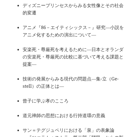
ディズニープリンセスからみる女性像とその社会
的変遷
アニメ『86－エイティシックス－』研究―小説を
アニメ化するための演出について―
安楽死・尊厳死を考えるために―日本とオランダ
の安楽死・尊厳死の比較に基づいて考える課題と
提案―
技術の発展からみる現代の問題点―集-立（Ge-
stell）の正体とは―
曾子に学ぶ孝のこころ
道元禅師の思想における行持道環の意義
サン＝テグジュペリにおける「泉」の表象論