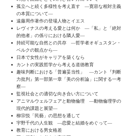
孤立へと続く多様性を考え直す ―寛容な相対主義
の本質について―
遠藤周作著作の登場人物とイエス
レヴィナスの考える愛とは何か ―「私」と「絶対
的他者」の係りにおける隣人愛―
持続可能な自然との共存 ―哲学者オギュスタン・
ベルクの観点から―
日本で女性がキャリアを築くなら
カントの実践哲学から考える道徳教育
趣味判断における「普遍妥当性」 ―カント『判断
力批判』第一部第一章「美の分析論」に関する一考
察―
監視社会との適切な向き合い方について
アニマルウェルフェアと動物倫理 ―動物倫理学の
現代的課題と展望―
柳宗悦「民藝」の思想を通して
宇野千代の人生観 ―恋愛と結婚をめぐって―
教育における男女格差